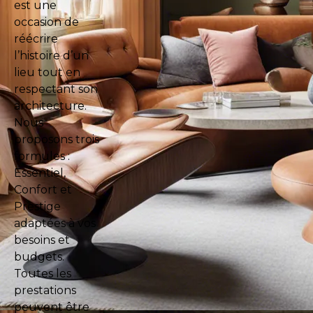
est une
occasion de
réécrire
l’histoire d’un
lieu tout en
respectant son
architecture.
Nous
proposons trois
formules :
Essentiel,
Confort et
Prestige
adaptées à vos
besoins et
budgets.
Toutes les
prestations
peuvent être