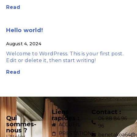
Read
Hello world!
August 4, 2024
Welcome to WordPress. This is your first post.
Edit or delete it, then start writing!
Read
Liens
Contact :
Qui
rapides :
06 88 84 96
sommes-
ACCUEIL
96
nous ?
PRESTATIONS
benetakoa64@
L’Atelier