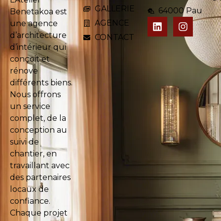
GALLERIE
64000 Pau
Benetakoa est
AGENCE
une agence
d’architecture
CONTACT
d’intérieur qui
conçoit et
rénove
différents biens.
Nous offrons
un service
complet, de la
conception au
suivi de
chantier, en
travaillant avec
des partenaires
locaux de
confiance.
Chaque projet